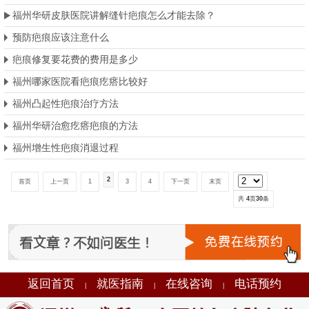
福州华研皮肤医院讲解缝针疤痕怎么才能去除？
预防疤痕应该注意什么
疤痕修复要花费的费用是多少
福州哪家医院看疤痕疙瘩比较好
福州凸起性疤痕治疗方法
福州华研治愈疙瘩疤痕的方法
福州增生性疤痕消退过程
2
首页
上一页
1
3
4
下一页
末页
共
4
页
30
条
返回首页
就医指南
在线咨询
电话预约
|
|
|