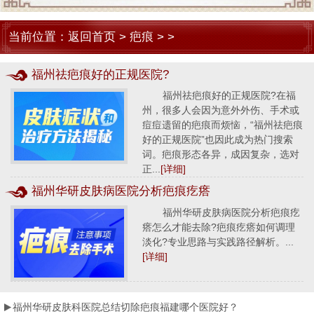
当前位置：
返回首页
>
疤痕
> >
福州祛疤痕好的正规医院?
福州祛疤痕好的正规医院?在福
州，很多人会因为意外外伤、手术或
痘痘遗留的疤痕而烦恼，“福州祛疤痕
好的正规医院”也因此成为热门搜索
词。疤痕形态各异，成因复杂，选对
正...
[详细]
福州华研皮肤病医院分析疤痕疙瘩
福州华研皮肤病医院分析疤痕疙
瘩怎么才能去除?疤痕疙瘩如何调理
淡化?专业思路与实践路径解析。...
[详细]
福州华研皮肤科医院总结切除疤痕福建哪个医院好？