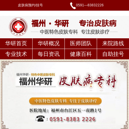
皮肤病预约/挂号
0591—83832226
华研首页
华研概况
医师团队
来院路线
专业技术
每日资讯
健康百科
自助挂号